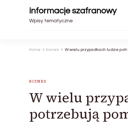
informacje szafranowy
Wpisy tematyczne
Home
biznes
W wielu przypadkach ludzie pot
BIZNES
W wielu przyp
potrzebują po