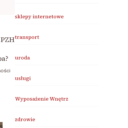
sklepy internetowe
transport
t PZH
ba?
uroda
ności
usługi
Wyposażenie Wnętrz
zdrowie