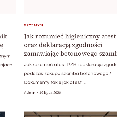
PRZEMYSŁ
nik
Jak rozumieć higieniczny ates
kę
oraz deklaracją zgodności
zamawiając betonowego szam
zonym
Jak rozumieć atest PZH i deklaracja zgod
sjach
podczas zakupu szamba betonowego?
Dokumenty takie jak atest …
19 lipca 2026
Admin