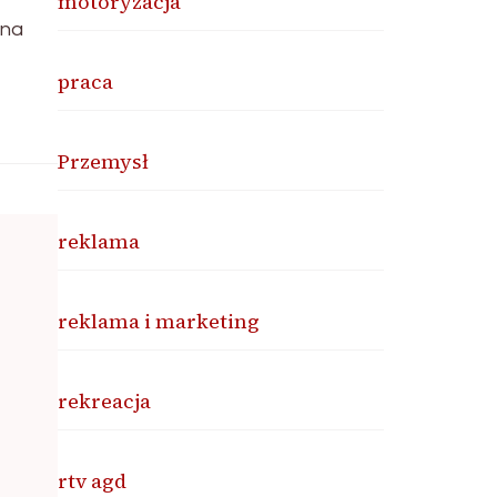
motoryzacja
nna
praca
Przemysł
reklama
reklama i marketing
rekreacja
rtv agd