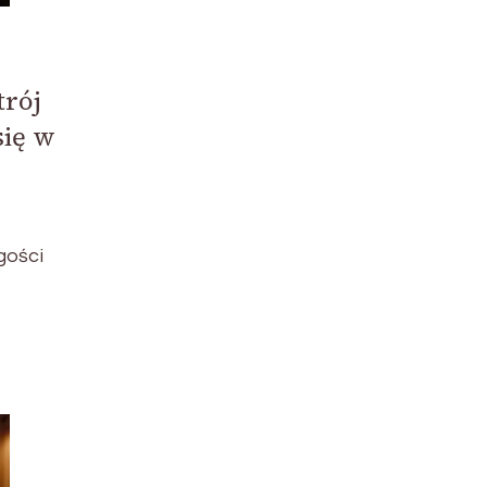
trój
się w
gości