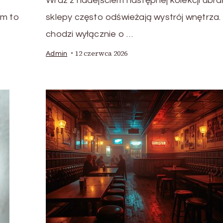
Wraz z nadejściem następnej kolekcji ubra
m to
sklepy często odświeżają wystrój wnętrza.
chodzi wyłącznie o …
12 czerwca 2026
Admin