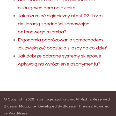
budujących dom na działkę
Jak rozumieć higieniczny atest PZH oraz
deklaracją zgodności zamawiając
betonowego szamba?
Ergonomia podróżowania samochodem –
jak zwiększyć odczucia z jazdy na co dzień
Jak dobrze dobrane systemy sklepowe
wpływają na wyróżnienie asortymentu?
© Copyright 2026
informacje szafranowy
. All Rights Reserved.
Blossom Magazine | Developed By
Blossom Themes
.
Powered
by
WordPress
.