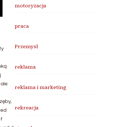
motoryzacja
praca
Przemysł
ty
reklama
oką
j
 ale
reklama i marketing
zęby,
rekreacja
zed
st