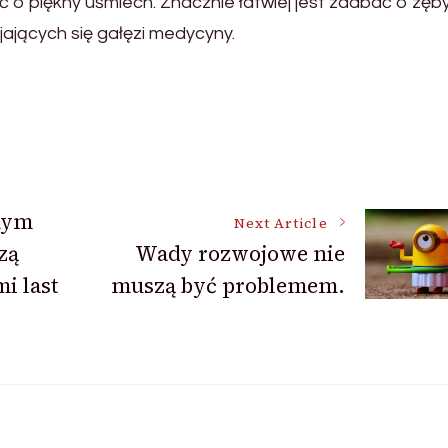
o piękny uśmiech. Znacznie łatwiej jest zadbać o zęby
ijających się gałęzi medycyny.
nym
Next Article
zą
Wady rozwojowe nie
i last
muszą być problemem.