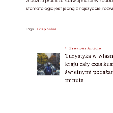
znacznie prostsze. Łatwiej możemy zadbać 
stomatologia jest jedną z najszybciej rozw
sklep online
Tags:
Post
Previous Article
Turystyka w włas
kraju cały czas kus
Navigation
świetnymi podażam
minute