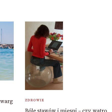
 warg
ZDROWIE
Bóle stawów i mięsni – czy watro