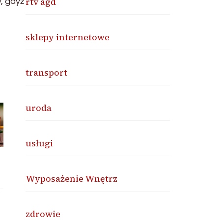
rtv agd
, gdyż
sklepy internetowe
transport
uroda
usługi
Wyposażenie Wnętrz
zdrowie