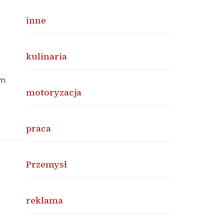
inne
kulinaria
ym
motoryzacja
praca
Przemysł
reklama