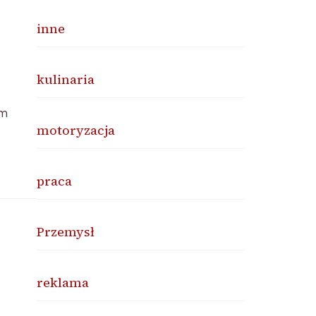
inne
kulinaria
ym
motoryzacja
praca
Przemysł
reklama